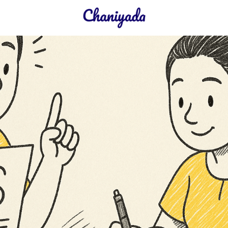
earch
r: