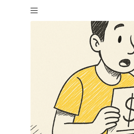
Skip
to
content
S
fo
ายความเป็นส่วนตัว
บัญชี (Accounting service)
บัญชี (Accounting