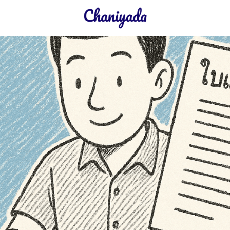
earch
r: