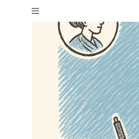
Skip
to
content
S
fo
ายความเป็นส่วนตัว
บัญชี (Accounting service)
บัญชี (Accounting