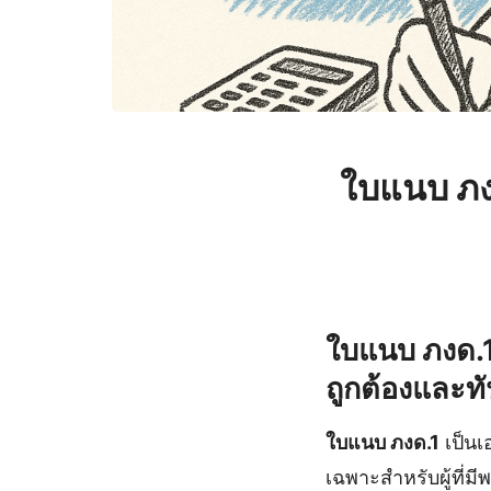
ใบแนบ ภง
ใบแนบ ภงด.1
ถูกต้องและท
ใบแนบ ภงด.1
เป็นเ
เฉพาะสำหรับผู้ที่