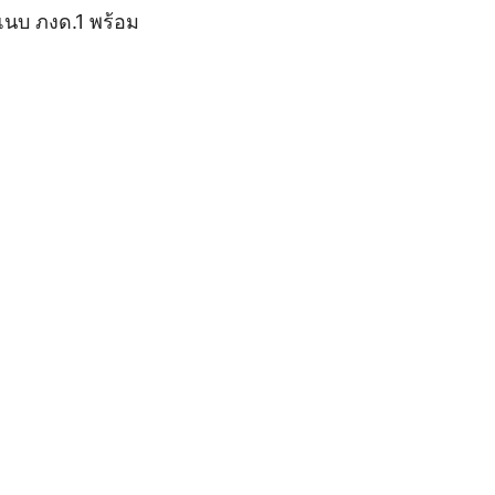
แนบ ภงด.1 พร้อม