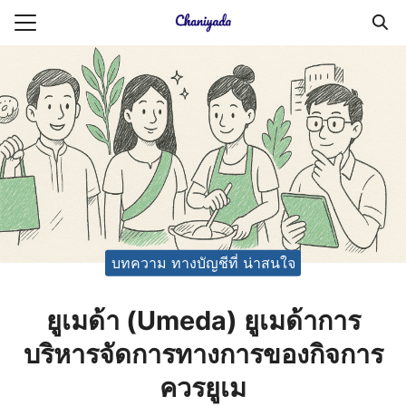
Skip
to
Search
content
for:
ายความเป็นส่วนตัว
บัญชี (Accounting service)
บัญชี (Accounting
บทความ ทางบัญชีที่ น่าสนใจ
ยูเมด้า (Umeda) ยูเมด้าการ
บริหารจัดการทางการของกิจการ
ควรยูเม