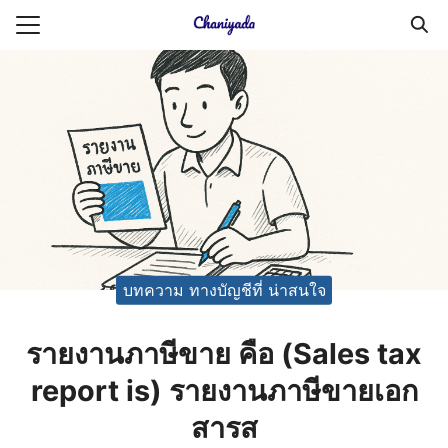
Skip
to
Search
content
for:
ายความเป็นส่วนตัว
บัญชี (Accounting service)
บัญชี (Accounting
บทความ ทางบัญชีที่ น่าสนใจ
รายงานภาษีขาย คือ (Sales tax
report is) รายงานภาษีขายเอก
สารส