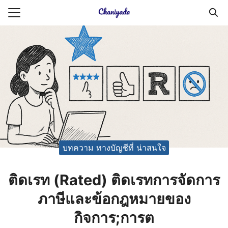
Skip
to
Search
content
for:
ายความเป็นส่วนตัว
บัญชี (Accounting service)
บัญชี (Accounting
บทความ ทางบัญชีที่ น่าสนใจ
ติดเรท (Rated) ติดเรทการจัดการ
ภาษีและข้อกฎหมายของ
กิจการ;การต