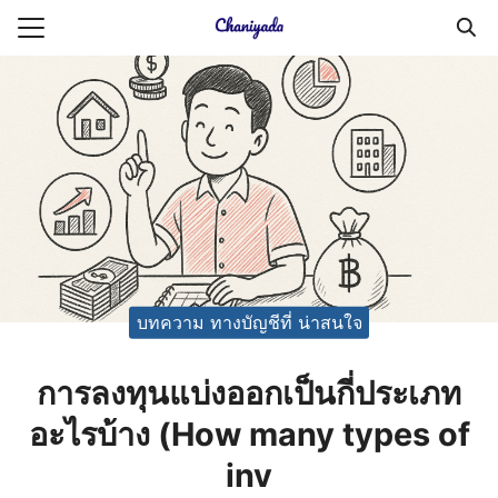
Skip
to
Search
content
for:
ายความเป็นส่วนตัว
บัญชี (Accounting service)
บัญชี (Accounting
บทความ ทางบัญชีที่ น่าสนใจ
การลงทุนแบ่งออกเป็นกี่ประเภท
อะไรบ้าง (How many types of
inv