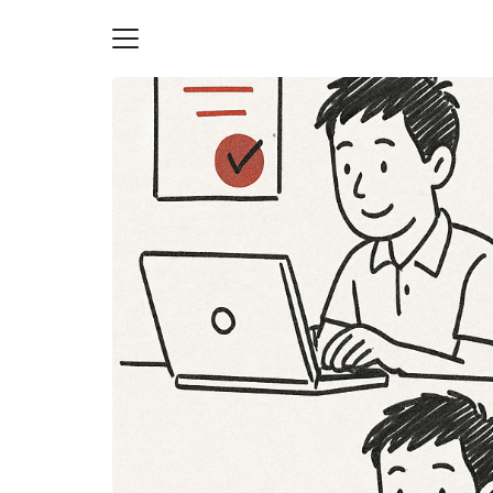
Skip
to
content
S
fo
ายความเป็นส่วนตัว
บัญชี (Accounting service)
บัญชี (Accounting