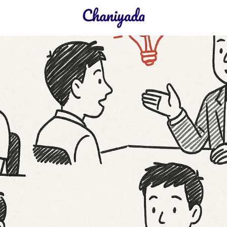
earch
r: