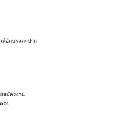
กษณ์อักษรและปาก
ายสมัครงาน
ยตรง