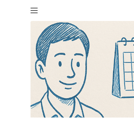
Skip
to
content
S
fo
ายความเป็นส่วนตัว
บัญชี (Accounting service)
บัญชี (Accounting