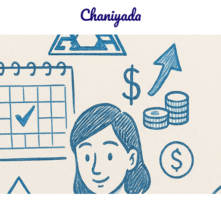
earch
r: