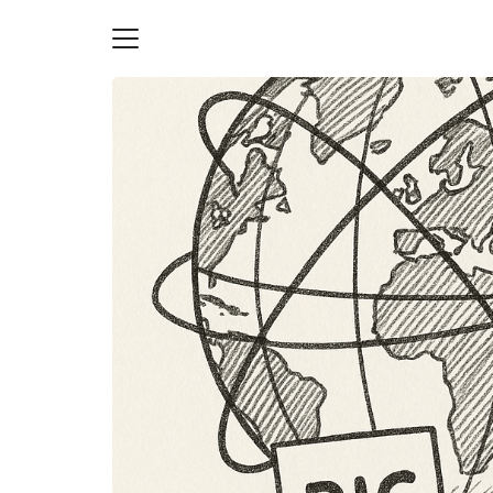
Skip
to
content
S
fo
ายความเป็นส่วนตัว
บัญชี (Accounting service)
บัญชี (Accounting