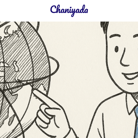
earch
r: