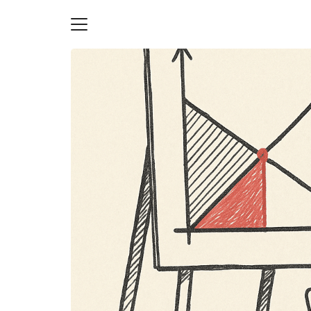
Skip
to
content
S
fo
ายความเป็นส่วนตัว
บัญชี (Accounting service)
บัญชี (Accounting