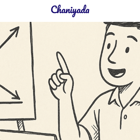
earch
r: