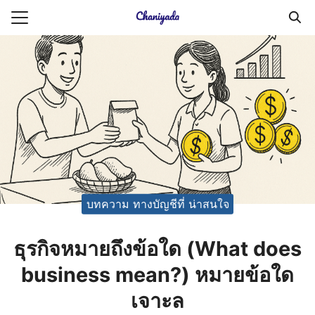
Skip
to
Search
content
for:
ายความเป็นส่วนตัว
บัญชี (Accounting service)
บัญชี (Accounting
บทความ ทางบัญชีที่ น่าสนใจ
ธุรกิจหมายถึงข้อใด (What does
business mean?) หมายข้อใด
เจาะล