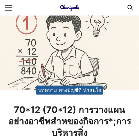
Skip
to
Search
content
for:
ายความเป็นส่วนตัว
บัญชี (Accounting service)
บัญชี (Accounting
บทความ ทางบัญชีที่ น่าสนใจ
70*12 (70*12) การวางแผน
อย่างอาชีพสำหของกิจการ*;การ
บริหารสิ่ง