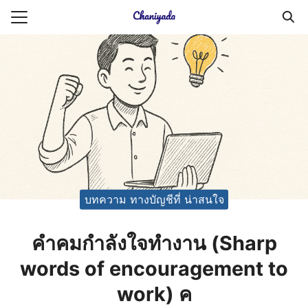
Skip
to
Search
content
for:
ายความเป็นส่วนตัว
บัญชี (Accounting service)
บัญชี (Accounting
บทความ ทางบัญชีที่ น่าสนใจ
คําคมกําลังใจทํางาน (Sharp
words of encouragement to
work) ค