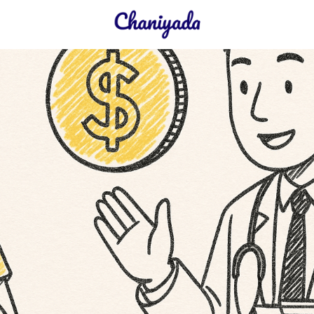
earch
r: