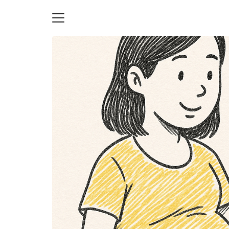
Skip
to
content
S
fo
ายความเป็นส่วนตัว
บัญชี (Accounting service)
บัญชี (Accounting