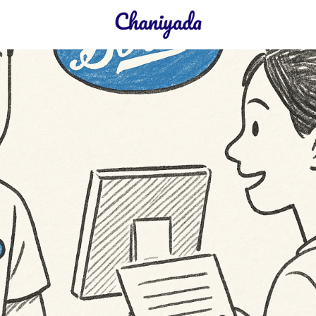
earch
r: