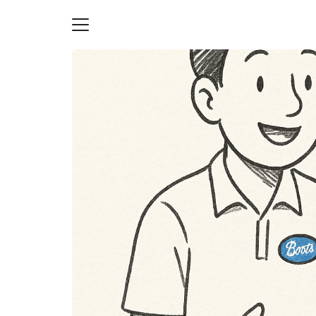
Skip
to
content
S
fo
ายความเป็นส่วนตัว
บัญชี (Accounting service)
บัญชี (Accounting