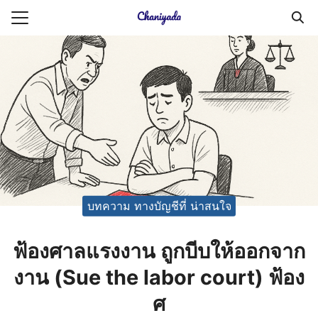
Skip
to
Search
content
for:
ายความเป็นส่วนตัว
บัญชี (Accounting service)
บัญชี (Accounting
บทความ ทางบัญชีที่ น่าสนใจ
ฟ้องศาลแรงงาน ถูกบีบให้ออกจาก
งาน (Sue the labor court) ฟ้อง
ศ