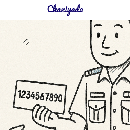
earch
r: