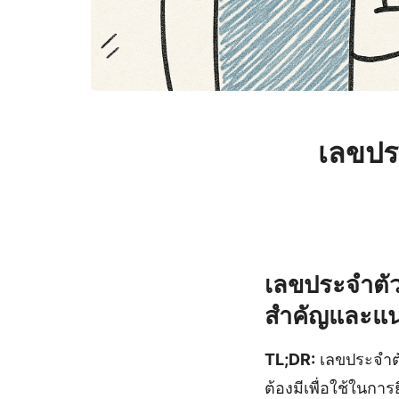
เลขประ
เลขประจําตั
สำคัญและแน
TL;DR:
เลขประจําตั
ต้องมีเพื่อใช้ใน