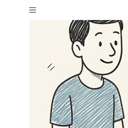
Skip
to
content
S
fo
ายความเป็นส่วนตัว
บัญชี (Accounting service)
บัญชี (Accounting