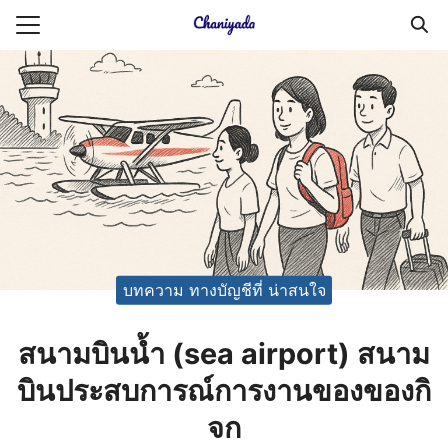
Skip
to
Search
content
for:
ายความเป็นส่วนตัว
บัญชี (Accounting service)
บัญชี (Accounting
บทความ ทางบัญชีที่ น่าสนใจ
สนามบินน้ำ (sea ​​airport) สนาม
บินประสบการณ์การงานของของกิ
จก