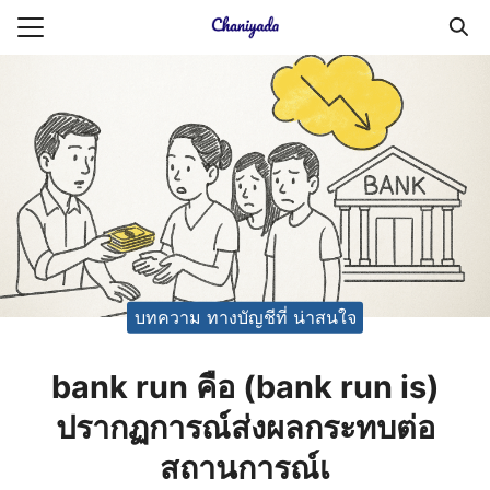
Skip
to
Search
content
for:
ายความเป็นส่วนตัว
บัญชี (Accounting service)
บัญชี (Accounting
บทความ ทางบัญชีที่ น่าสนใจ
bank run คือ (bank run is)
ปรากฏการณ์ส่งผลกระทบต่อ
สถานการณ์เ