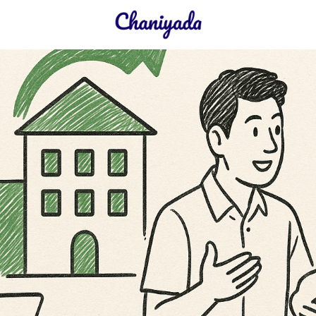
earch
r: