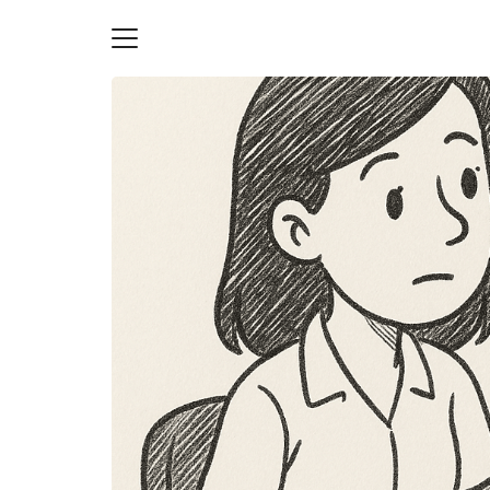
Skip
to
content
S
fo
ายความเป็นส่วนตัว
บัญชี (Accounting service)
บัญชี (Accounting