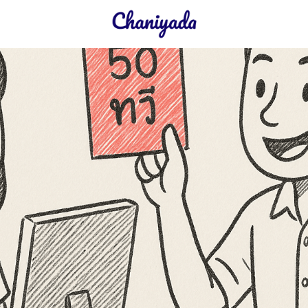
earch
r: