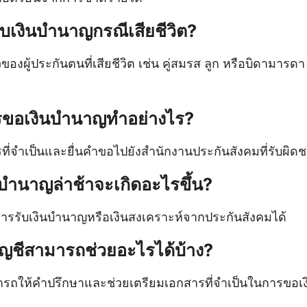
รับเงินบํานาญกรณีเสียชีวิต?
งผู้ประกันตนที่เสียชีวิต เช่น คู่สมรส ลูก หรือบิดามารดา 
รขอเงินบํานาญทำอย่างไร?
ี่จำเป็นและยื่นคำขอไปยังสำนักงานประกันสังคมที่รับผิด
บํานาญล่าช้าจะเกิดอะไรขึ้น?
การรับเงินบํานาญหรือเงินสงเคราะห์จากประกันสังคมได้
ัญชีสามารถช่วยอะไรได้บ้าง?
ารถให้คำปรึกษาและช่วยเตรียมเอกสารที่จำเป็นในการขอเง