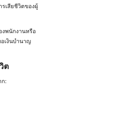
เสียชีวิตของผู้
ของพนักงานหรือ
ขอเงินบํานาญ
วิต
าก: