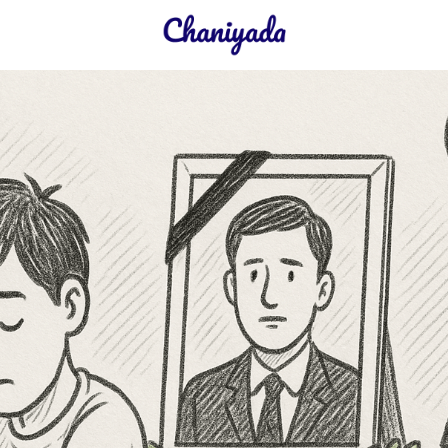
earch
r: