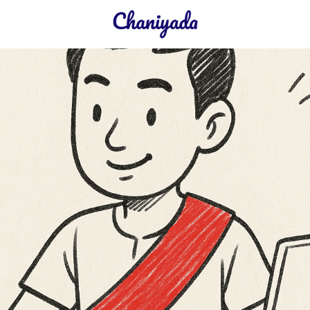
earch
r: