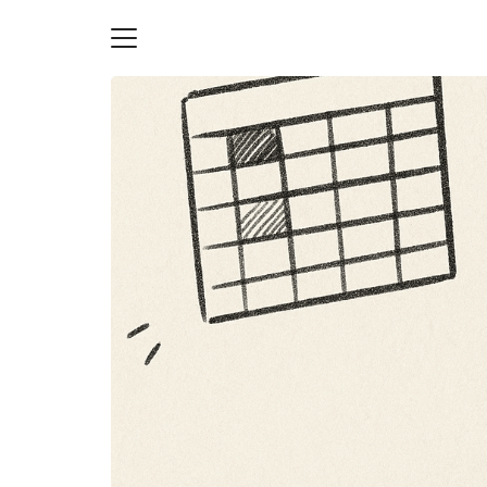
Skip
to
content
S
fo
ายความเป็นส่วนตัว
บัญชี (Accounting service)
บัญชี (Accounting