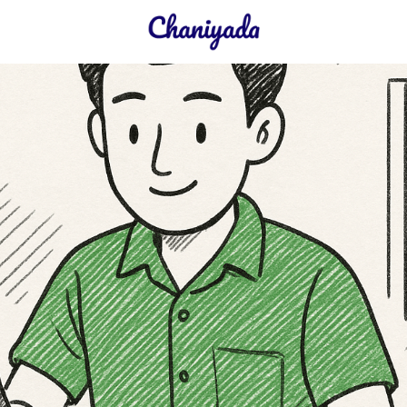
earch
r: