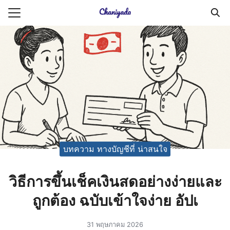
Skip
to
Search
content
for:
ายความเป็นส่วนตัว
บัญชี (Accounting service)
บัญชี (Accounting
บทความ ทางบัญชีที่ น่าสนใจ
วิธีการขึ้นเช็คเงินสดอย่างง่ายและ
ถูกต้อง ฉบับเข้าใจง่าย อัปเ
31 พฤษภาคม 2026